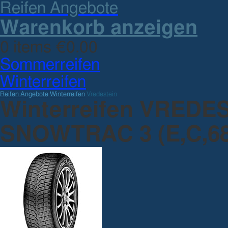
Reifen Angebote
Warenkorb anzeigen
0 items €0.00
Sommerreifen
Winterreifen
Reifen Angebote
Winterreifen
Vredestein
Winterreifen VREDES
SNOWTRAC 3 (E,C,68