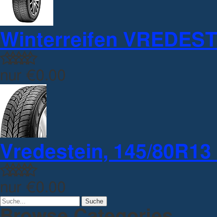
Winterreifen VREDESTE
nur
€0.00
Vredestein, 145/80R13
nur
€0.00
Browse Categories