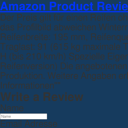
Amazon Product Revi
Der Preis gilt für einen Reifen 
das Profilbild abweichen Win
Reifenbreite: 195 mm, Reifenquer
Traglast: 91 (615 kg maximale T
H (bis 210 km/h) Spezielle Eige
Reifenversion) Die angebotenen 
Produktion. Weitere Angaben erh
Informationen""
Write a Review
Name
Email Adresse