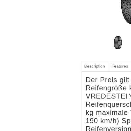
Description
Features
Der Preis gil
Reifengröße k
VREDESTEIN 
Reifenquersch
kg maximale T
190 km/h) Spe
Reifenversio