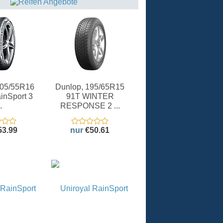
205/55R16
Dunlop, 195/65R15
inSport 3
91T WINTER
.
RESPONSE 2 ...
53.99
nur
€50.61