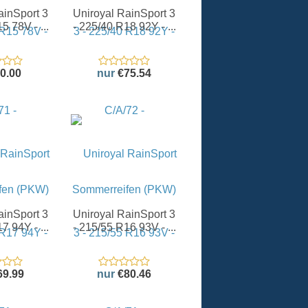
ainSport 3
Uniroyal RainSport 3
5 78V - ...
- 225/40 R18 92Y - ...
0.00
nur
€75.54
ainSport 3
Uniroyal RainSport 3
7 94Y - ...
- 215/55 R16 93V - ...
69.99
nur
€80.46