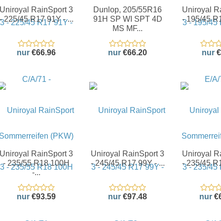
Uniroyal RainSport 3
Dunlop, 205/55R16
Uniroyal R
- 225/45 R17 91Y - ...
91H SP WI SPT 4D
- 195/45 R1
MS MF...
nur
€66.96
nur
€66.20
nur
€
Uniroyal RainSport 3
Uniroyal RainSport 3
Uniroyal R
- 235/55 R18 100H
- 245/45 R17 99Y - ...
- 235/45 R1
-...
nur
€93.59
nur
€97.48
nur
€