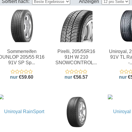
Sortiert nach:
Anzeigen
Sommerreifen
Pirelli, 205/55R16
Uniroyal, 
DUNLOP 205/55 R16
91H W 210
91V TL Ra
91V SP Sp...
SNOWCONTROL...
-..
nur
€59.60
nur
€56.57
nur
€