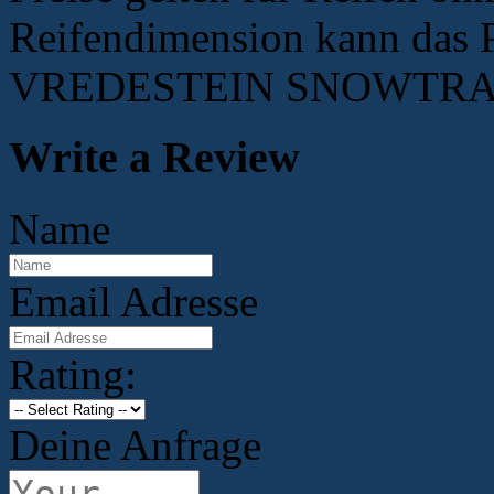
Reifendimension kann das P
VREDESTEIN SNOWTRAC 
Write a Review
Name
Email Adresse
Rating:
Deine Anfrage