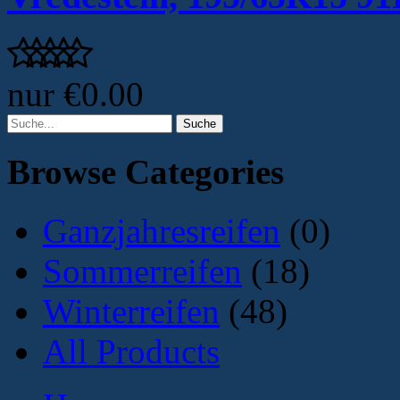
nur
€0.00
Browse Categories
Ganzjahresreifen
(0)
Sommerreifen
(18)
Winterreifen
(48)
All Products