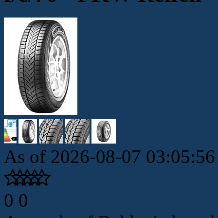
As of 2026-08-07 03:05:5
0
0