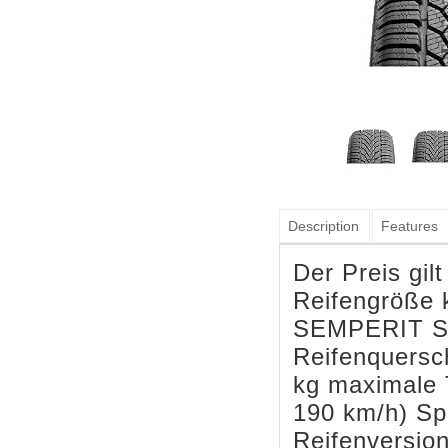
Description
Features
Der Preis gil
Reifengröße k
SEMPERIT SP
Reifenquersch
kg maximale T
190 km/h) Spe
Reifenversio