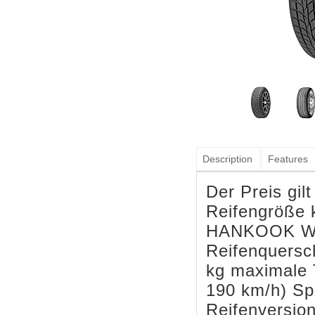
Description
Features
Der Preis gil
Reifengröße k
HANKOOK WIN
Reifenquersch
kg maximale T
190 km/h) Spe
Reifenversion