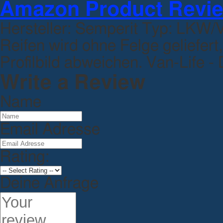
Amazon Product Revi
Hersteller: Semperit Typ: LKW/
Reifen wird ohne Felge geliefer
Profilbild abweichen. Van-Life -
Write a Review
Name
Email Adresse
Rating:
Deine Anfrage