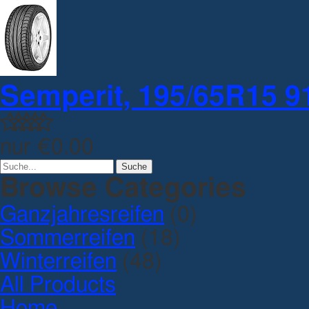
Semperit, 195/65R15 91
nur
€0.00
Browse Categories
Ganzjahresreifen
(0)
Sommerreifen
(18)
Winterreifen
(48)
All Products
Home